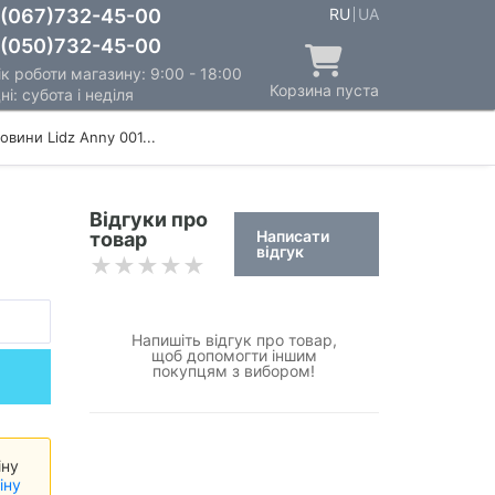
(067)732-45-00
RU
UA
(050)732-45-00
к роботи магазину: 9:00 - 18:00
Корзина пуста
ні: субота і неділя
овини Lidz Anny 001...
Відгуки про
Написати
товар
відгук
Напишіть відгук про товар,
щоб допомогти іншим
покупцям з вибором!
іну
іну