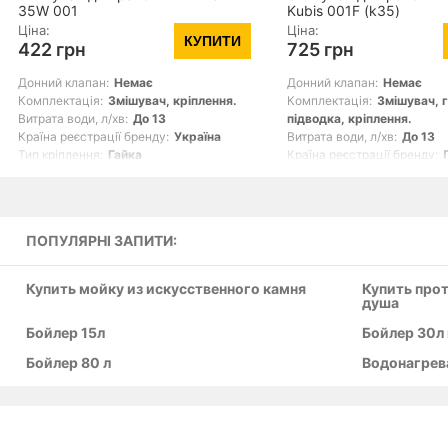
35W 001
Kubis 001F (k35)
LDKUB001FNKS28534 N
Ціна:
Ціна:
КУПИТИ
422 грн
725 грн
Донний клапан:
Немає
Донний клапан:
Немає
Комплектація:
Змішувач, кріплення.
Комплектація:
Змішувач, 
Витрата води, л/хв:
До 13
підводка, кріплення.
Країна реєстрації бренду:
Україна
Витрата води, л/хв:
До 13
Тип кріплення:
Гайка
Країна реєстрації бренду:
Тип кріплення:
Гайка
Показать все
Показать все
ПОПУЛЯРНІ ЗАПИТИ:
Купить мойку из искусственного камня
Купить про
душа
Бойлер 15л
Бойлер 30л
Бойлер 80 л
Водонагрев