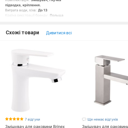
підводка, кріплення.
Витрата води, л/хв:
До 13
Країна реєстрації бренду:
Польща
Тип кріплення:
Гайка
Схожі товари
Дивитися всі
7 відгуки
Ще немає відгуків
Змішувач для раковини Brinex
Змішувач для раковини