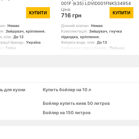
001F (k35) LDVID001FNKS34954
Nickel
Ціна:
КУПИТИ
КУПИТИ
716 грн
ан:
Немає
Донний клапан:
Немає
ія:
Змішувач, кріплення.
Комплектація:
Змішувач, гнучка
, л/хв:
До 13
підводка, кріплення.
трації бренду:
Україна
Витрата води, л/хв:
До 13
ня:
Гайка
Країна реєстрації бренду:
Польща
Тип кріплення:
Гайка
е
Показать все
ь для кухни
Купить бойлер на 10 л
Бойлер купить киев 50 литров
Бойлер на 150 литров