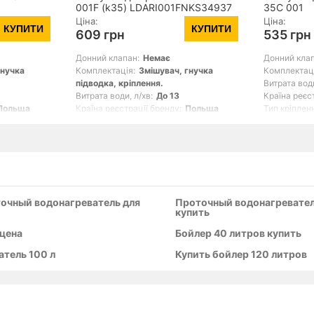
001F (k35) LDARI001FNKS34937
35С 001
ickel
Nickel
Ціна:
Ціна:
КУПИТИ
КУПИТИ
609 грн
535 грн
Донний клапан:
Немає
Донний клап
гнучка
Комплектація:
Змішувач, гнучка
Комплектац
підводка, кріплення.
Витрата води
Витрата води, л/хв:
До 13
Країна реєс
Польща
Країна реєстрації бренду:
Польща
Тип кріплен
Тип кріплення:
Гайка
Показать вс
Показать все
точный водонагреватель для
Проточный водонагревател
купить
 цена
Бойлер 40 литров купить
атель 100 л
Купить бойлер 120 литров