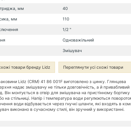
ртриджа, мм
40
сика, мм
110
ключення
1/2 "
ння
Одноважільний
Змішувач
хожі товари бренду Lidz
Переглянути усі схожі товари
аковини Lidz (CRM) 41 86 001F виготовлено з цинку. Глянцева
рхня надає змішувачу не тільки довговічність, а й привабливий
яд. Він монтується в отвір для змішувача на пристінному бортику
о на стільниці. Напір і температура води регулюються поворото
чення води відбувається через гнучкі шланги, які входять в ко
увач виконано в сучасному стилі, він зручний у використанні.