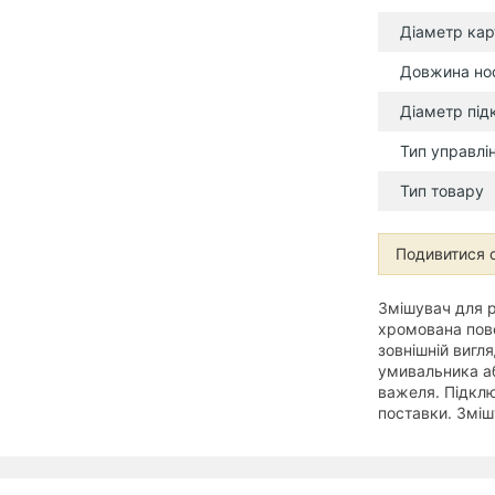
Діаметр ка
Довжина но
Діаметр під
Тип управлі
Тип товару
Подивитися с
Змішувач для р
хромована пове
зовнішній вигл
умивальника аб
важеля. Підклю
поставки. Зміш