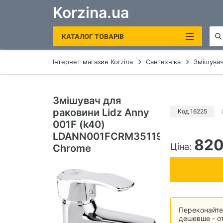
Korzina.ua
КАТАЛОГ ТОВАРІВ
Інтернет магазин Korzina
Сантехніка
Змішувач
САНТЕХНІКА
ОПАЛЕННЯ ТА ВОДОНАГРІВАЧІ
Змішувач для
раковини Lidz Anny
РУШНИКОСУШКИ ЕЛЕКТРИЧНІ
Код 16225
001F (k40)
КОТЛИ ГАЗОВІ
LDANN001FCRM35119
82
Ціна:
Chrome
ЕЛЕКТРОКОТЛИ
БОЙЛЕРИ
ДЗЕРКАЛА В ВАННУ
Переконайтес
дешевше - от