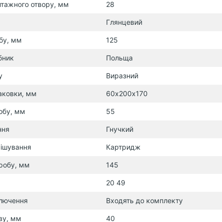
тажного отвору, мм
28
Глянцевий
бу, мм
125
бник
Польща
у
Виразний
аковки, мм
60х200х170
обу, мм
55
ння
Гнучкий
ішування
Картридж
робу, мм
145
20 49
ключення
Входять до комплекту
ву, мм
40