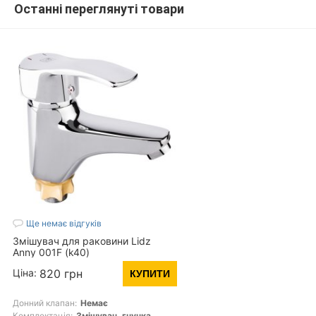
Останні переглянуті товари
Ще немає відгуків
Змішувач для раковини Lidz
Anny 001F (k40)
LDANN001FCRM35119 Chrome
Ціна:
820 грн
КУПИТИ
Донний клапан:
Немає
Комплектація:
Змішувач, гнучка