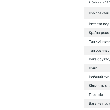
Донний кла
Комплектаці
Витрата води
Країна реєс
Тип кріплен
Тип розливу
Вага брутто,
Колір
Робочий тиск
Кількість о
Гарантія
Вага нетто, 