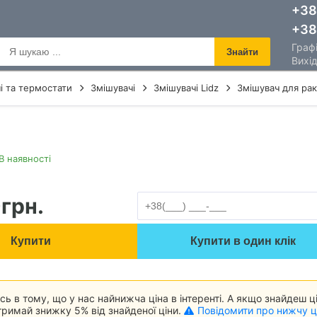
+38
+38
Графі
Знайти
Вихід
і та термостати
Змішувачі
Змішувачі Lidz
Змішувач для рак
В наявності
0
грн.
Купити
Купити в один клік
ь в тому, що у нас найнижча ціна в інтеренті. А якщо знайдеш ц
римай знижку 5% від знайденої ціни.
Повідомити про нижчу ц