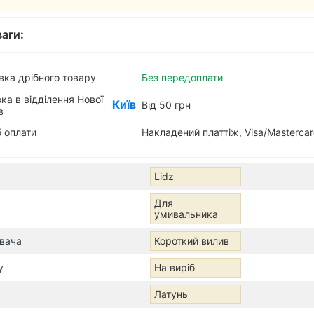
аги:
вка дрібного товару
Без передоплати
ка в відділення Нової
Київ
Від 50 грн
в
 оплати
Накладений платтіж, Visa/Masterca
Lidz
Для
умивальника
вача
Короткий вилив
у
На виріб
Латунь