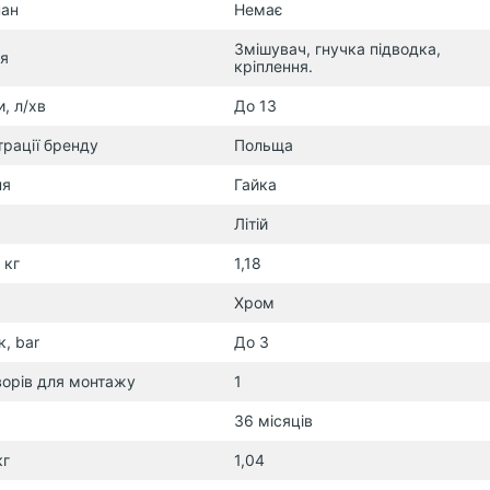
пан
Немає
Змішувач, гнучка підводка,
я
кріплення.
, л/хв
До 13
трації бренду
Польща
ня
Гайка
Літій
 кг
1,18
Хром
, bar
До 3
творів для монтажу
1
36 місяців
кг
1,04